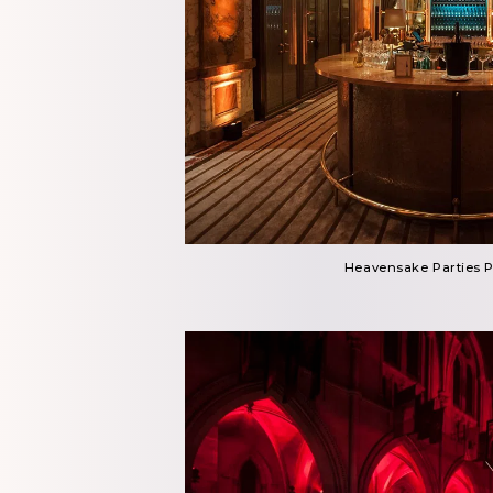
Heavensake Parties
P