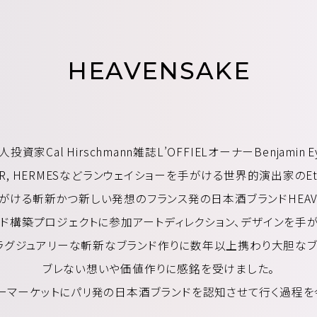
HEAVENSAKE
ス人投資家
Cal Hirschmann
雑誌L’OFFIELオーナー
Benjamin 
OR, HERMESなど
ランウェイショーを手がける
世界的演出家の
E
がける
斬新かつ新しい発想のフランス発の
日本酒ブランドHEAVE
ンド構築プロジェクトに参加
アートディレクション、
デザインを手が
ラグジュアリーな
斬新なブランド作りに数年以上携わり
大胆なブ
ブレない想いや価値作りに
感銘を受けました。
ーマーケットに
パリ発の日本酒ブランドを
認知させて行く過程を